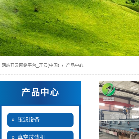
网站开云网络平台_开云(中国)
/
产品中心
产品中心
压滤设备
真空过滤机