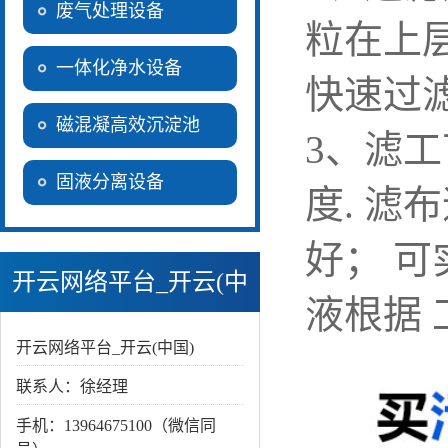
废气处理设备
粒在上
一体化净水设备
快速过滤
磁混凝高效沉淀池
3、滤工
固液分离设备
度. 滤
好； 
开云网络平台_开云(中
液根据
国)
开云网络平台_开云(中国)
联系人：徐经理
手机：13964675100（微信同