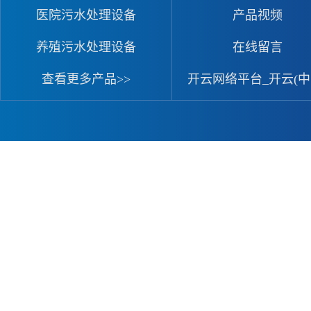
医院污水处理设备
产品视频
养殖污水处理设备
在线留言
查看更多产品>>
开云网络平台_开云(中