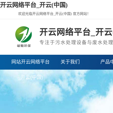
开云网络平台_开云(中国)
欢迎光临开云网络平台_开云(中国) 官方网站！
开云网络平台_开云
专注于污水处理设备与废水处
网站开云网络平台
关于我们
产品
_开云(中国)