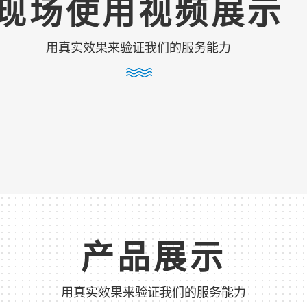
现场使用视频展示
用真实效果来验证我们的服务能力
产品展示
用真实效果来验证我们的服务能力