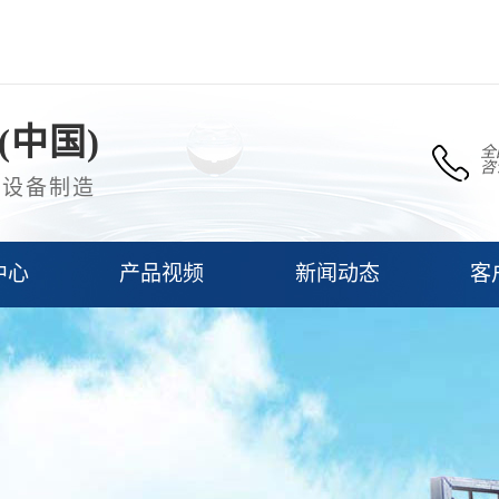
(中国)
全
咨
理设备制造
中心
产品视频
新闻动态
客