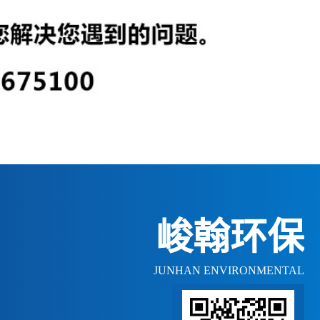
峻翰环保
JUNHAN ENVIRONMENTAL