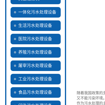
一体化污水处理设备
生活污水处理设备
医院污水处理设备
养殖污水处理设备
屠宰污水处理设备
工业污水处理设备
食品污水处理设备
随着我国政策的
又不能污染环境
作为污水处理的