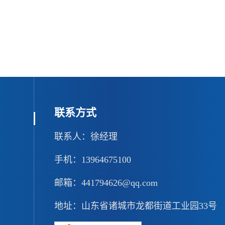
联系方式
联系人：徐经理
手机：13964675100
邮箱：441794626@qq.com
地址：山东省诸城市龙都街道工业园33号