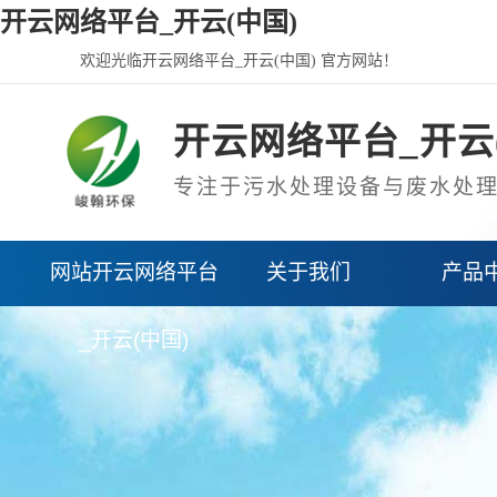
开云网络平台_开云(中国)
欢迎光临开云网络平台_开云(中国) 官方网站！
开云网络平台_开云
专注于污水处理设备与废水处
网站开云网络平台
关于我们
产品
_开云(中国)