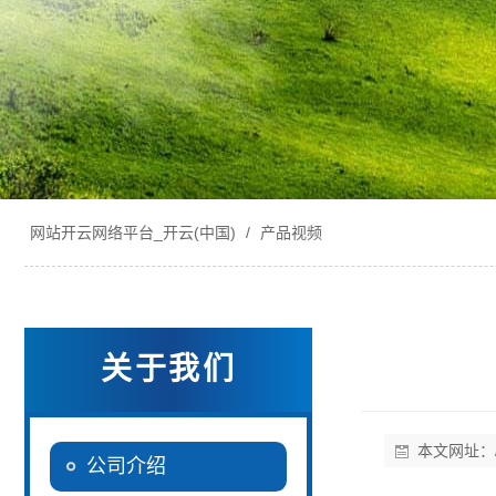
网站开云网络平台_开云(中国)
/
产品视频
关于我们
本文网址：
公司介绍