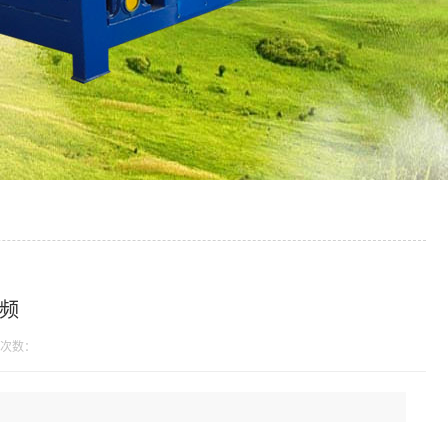
频
次数：