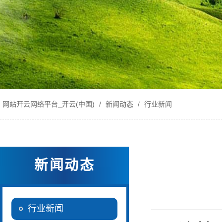
网站开云网络平台_开云(中国)
/
新闻动态
/
行业新闻
新闻动态
行业新闻