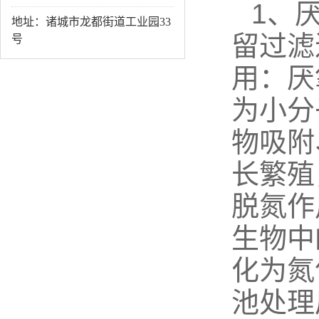
1、
地址：诸城市龙都街道工业园33
留过滤
号
用：厌
为小分
物吸附
长繁殖
脱氮作
生物中
化为氮
池处理