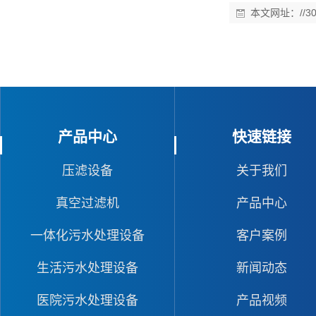
本文网址：
//3
产品中心
快速链接
压滤设备
关于我们
真空过滤机
产品中心
一体化污水处理设备
客户案例
生活污水处理设备
新闻动态
医院污水处理设备
产品视频