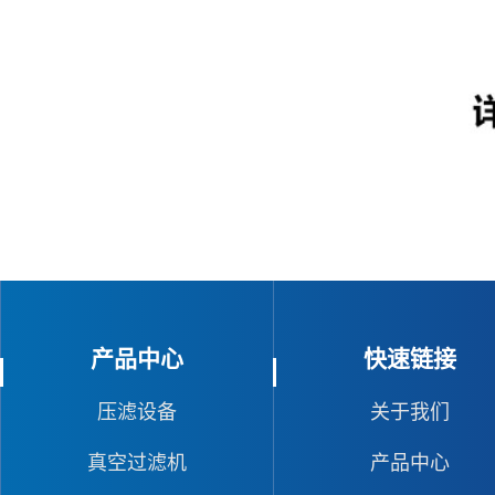
产品中心
快速链接
压滤设备
关于我们
真空过滤机
产品中心