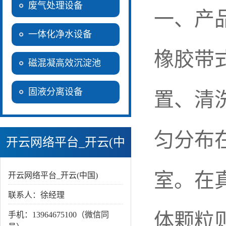
废气处理设备
一、产
一体化净水设备
橡胶带
磁混凝高效沉淀池
固液分离设备
置、清
匀分布
开云网络平台_开云(中
国)
室。在
开云网络平台_开云(中国)
联系人：徐经理
体颗粒
手机：13964675100（微信同