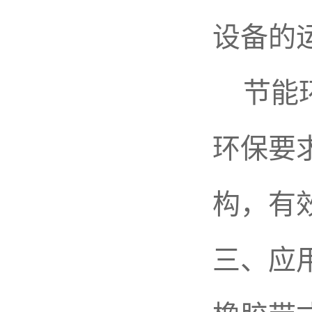
设备的
节能环
环保要
构，有
三、应