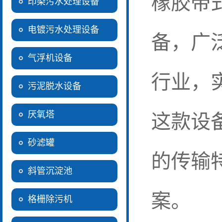
橡胶带
印染污水处理设备
电镀污水处理设备
备，广
气浮机设备
行业，
污泥脱水设备
厌氧塔
这款设
砂滤罐
的传输
斜管沉淀池
案。
格栅除污机