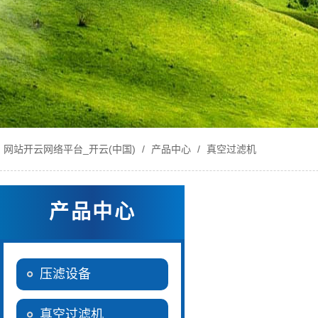
网站开云网络平台_开云(中国)
/
产品中心
/
真空过滤机
产品中心
压滤设备
真空过滤机