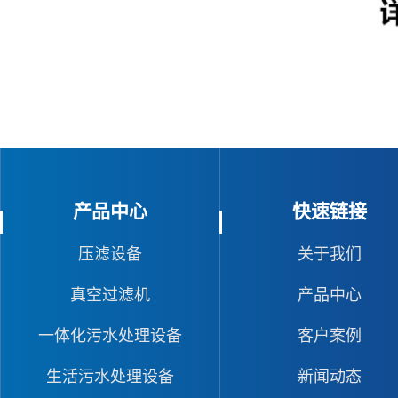
产品中心
快速链接
压滤设备
关于我们
真空过滤机
产品中心
一体化污水处理设备
客户案例
生活污水处理设备
新闻动态