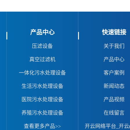
产品中心
快速链接
压滤设备
关于我们
真空过滤机
产品中心
一体化污水处理设备
客户案例
生活污水处理设备
新闻动态
医院污水处理设备
产品视频
养殖污水处理设备
在线留言
查看更多产品>>
开云网络平台_开云(