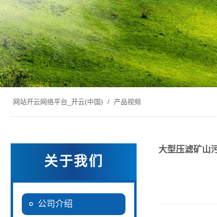
网站开云网络平台_开云(中国)
/
产品视频
大型压滤矿山
关于我们
公司介绍