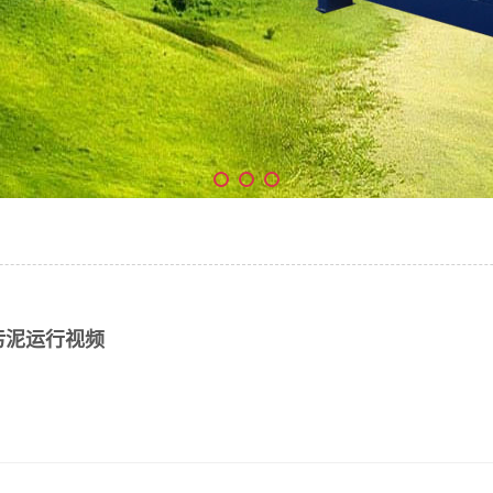
污泥运行视频