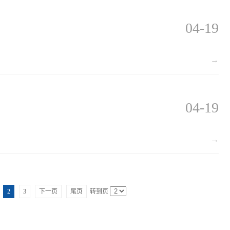
04-19
→
04-19
→
2
3
下一页
尾页
转到页